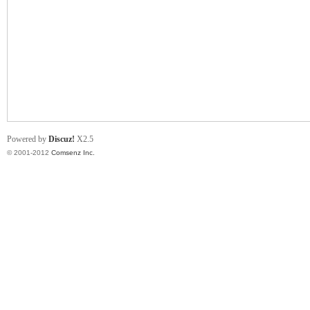
业
Powered by
Discuz!
X2.5
© 2001-2012
Comsenz Inc.
阀
门