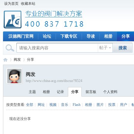
设为首页
收藏本站
汉德阀门官网
论坛
下载专区
导读
相册
分享
帖子
搜索
阀发
分享
阀发
http://www.china-acg.com/discuz/?8524
专
›
›
主题
相册
记录
分享
留言板
个人资料
按类型查看:
全部
|
网址
|
视频
|
音乐
|
Flash
|
相册
|
图片
|
投票
|
用户
|
现在还没分享