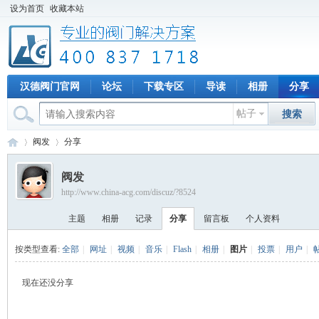
设为首页
收藏本站
汉德阀门官网
论坛
下载专区
导读
相册
分享
帖子
搜索
阀发
分享
阀发
http://www.china-acg.com/discuz/?8524
专
›
›
主题
相册
记录
分享
留言板
个人资料
按类型查看:
全部
|
网址
|
视频
|
音乐
|
Flash
|
相册
|
图片
|
投票
|
用户
|
现在还没分享