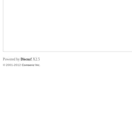
业
Powered by
Discuz!
X2.5
© 2001-2012
Comsenz Inc.
阀
门