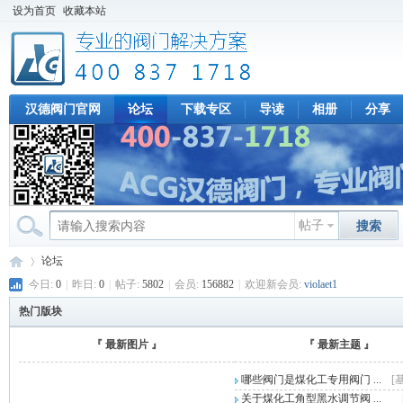
设为首页
收藏本站
汉德阀门官网
论坛
下载专区
导读
相册
分享
帖子
搜索
论坛
今日:
0
|
昨日:
0
|
帖子:
5802
|
会员:
156882
|
欢迎新会员:
violaet1
热门版块
专
»
『 最新图片 』
『 最新主题 』
哪些阀门是煤化工专用阀门 ...
[
关于煤化工角型黑水调节阀 ...