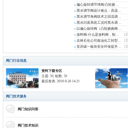
偏心旋转调节球阀/凸轮挠 ...
黑水调节阀设计难点：高温 ...
黑水调节角阀技术之回流调 ...
黑水闪蒸系统工况对黑水调 ...
以偏心旋转阀（凸轮挠曲阀 ...
放料阀-什么是放料阀，制 ...
[
业
吉林石化公司炼油化工转型 ...
[
安庆碳一板块安全环保提升 ...
[
阀门行业信息
资料下载专区
主题: 50
,
帖数: 50
最后发表: 2019-9-26 14:21
阀
阀门技术服务
阀门知识问答
阀门技术知识