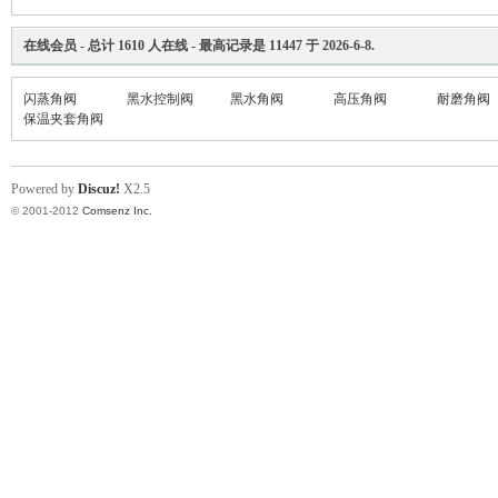
坛
在线会员
- 总计
1610
人在线 - 最高记录是
11447
于
2026-6-8
.
闪蒸角阀
黑水控制阀
黑水角阀
高压角阀
耐磨角阀
保温夹套角阀
Powered by
Discuz!
X2.5
© 2001-2012
Comsenz Inc.
_
阀