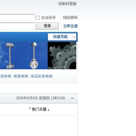
切换到宽版
自动登录
找回密码
登录
立即注册
快捷导航
闪蒸角阀
耐磨角阀
保温夹套角阀
2026年8月6日 星期四 12时24分
『 热门主题 』