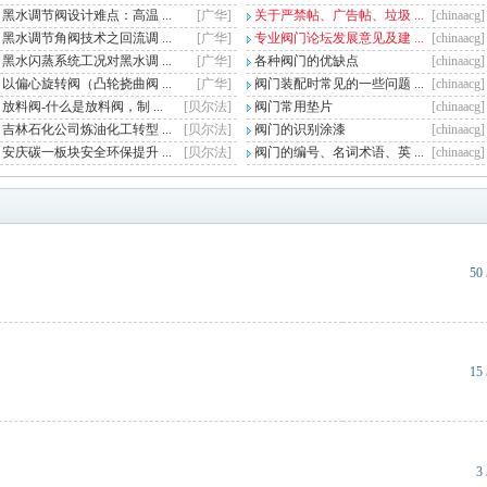
黑水调节阀设计难点：高温 ...
[广华]
关于严禁帖、广告帖、垃圾 ...
[chinaacg]
黑水调节角阀技术之回流调 ...
[广华]
专业阀门论坛发展意见及建 ...
[chinaacg]
黑水闪蒸系统工况对黑水调 ...
[广华]
各种阀门的优缺点
[chinaacg]
以偏心旋转阀（凸轮挠曲阀 ...
[广华]
阀门装配时常见的一些问题 ...
[chinaacg]
放料阀-什么是放料阀，制 ...
[贝尔法]
阀门常用垫片
[chinaacg]
吉林石化公司炼油化工转型 ...
[贝尔法]
阀门的识别涂漆
[chinaacg]
安庆碳一板块安全环保提升 ...
[贝尔法]
阀门的编号、名词术语、英 ...
[chinaacg]
50
15
3