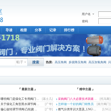
用户名
密码
导读
相册
分享
记录
排行榜
帖子
搜索
热搜:
高压角阀
多级降压角阀
高压加氢角阀
『 最新主题 』
『 精华主题 』
哪些阀门是煤化工专用阀门 ...
[基土几]
采购阀门八大必要技术因素 ...
[托马斯]
关于煤化工角型黑水调节阀 ...
[广华]
怎样做一个好的阀门销售员
[南方阀门]
...
偏心旋转调节球阀/凸轮挠 ...
[广华]
燃气分类常识大普及_LNG\ ...
[LNG]