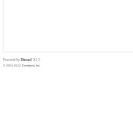
业
Powered by
Discuz!
X2.5
© 2001-2012
Comsenz Inc.
阀
门