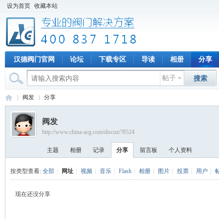
设为首页
收藏本站
汉德阀门官网
论坛
下载专区
导读
相册
分享
帖子
搜索
阀发
分享
阀发
http://www.china-acg.com/discuz/?8524
专
›
›
主题
相册
记录
分享
留言板
个人资料
按类型查看:
全部
|
网址
|
视频
|
音乐
|
Flash
|
相册
|
图片
|
投票
|
用户
|
现在还没分享