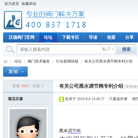
设为首页
收藏本站
汉德阀门官网
论坛
下载专区
导读
相册
分享
帖子
搜索
论坛
阀门技术服务
行业新闻快报
有关公司黑水调节阀专利介绍
有关公司黑水调节阀专利介绍
查看:
8083
|
回复:
1
[复制链
专
»
›
›
›
菊花豆腐
发表于 2016-8-8 14:40:37
|
只看该作者
|
倒
黑水
调节阀