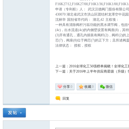
F16K27/12,F16K27/00,F16K1/36,F16K1/00,F16K1
申请（专利权）人：
武汉汉德阀门股份有限公
430070 湖北省武汉市洪山区团结村龙潭空中花园B
沈林华
国别省市代码：
湖北;42
主权项：
一种具有清除阀杆污垢功能的黑水调节阀，包括中空结
门
(4c)，出水流道(4c)的内侧壁设置有阀座(8)，
(3)开有通孔，通孔内插装有阀杆(2)，阀杆(2)的
芯(7)，阀座(8)位于阀芯(7)的正下方；且所述阀盖
法律状态：
授权，授权
上一篇：
2016全球化工50强榜单揭晓！全球化
下一篇：
关于2016年上半年供应商星级（升级
技
分享
0
收藏
0
微信
回复