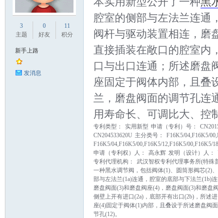
本实用新型公开了一种
黑
腔室的侧部与左法兰连通
业
3
0
11
阀杆与驱动装置相连，磨
主题
好友
积分
直接插装在敞口的腔室内
新手上路
口与出口连通；所述磨盘
发消息
座固定于阀体内部，且叠
兰，磨盘阀面的调节孔连
用寿命长、可调比大、控
阀
专利类型：
实用新型
申请（专利）号：
CN2015
CN204533620U
主分类号：
F16K5/04,F16K5/00,
F16K5/04,F16K5/00,F16K5/12,F16K5/00,F16K5/1
申请（专利权）人：
高永辉
发明（设计）人：
专利代理机构：
武汉智权专利代理事务所(特殊普通合
一种黑水调节阀，包括阀体(1)、圆筒形阀芯(2)、阀
部与左法兰(1a)连通，腔室的底部与下法兰(1b
磨盘阀面(3)和磨盘阀座(4)，磨盘阀面(3)和磨
侧壁上开有进口(2a)，底部开有出口(2b)，所述进
座(4)固定于阀体(1)内部，且叠设于所述磨盘阀面(
门
节孔(12)。