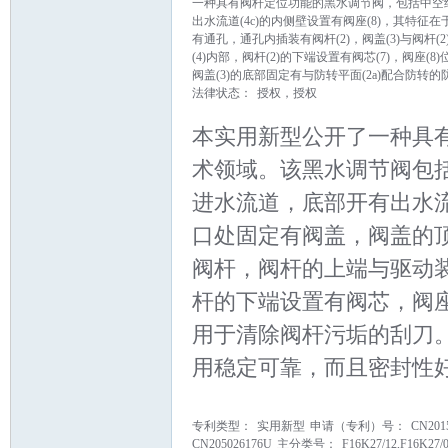
一种具有阀杆定位功能的黑水调节阀，包括中空结构的阀
出水流道(4c)的内侧壁设置有阀座(8)，其特征在于
有通孔，通孔内插装有阀杆(2)，阀盖(3)与阀杆(2
(4)内部，阀杆(2)的下端设置有阀芯(7)，阀座(
阀盖(3)的底部固定有与防转平面(2a)配合防转的防
法律状态：
授权，授权
本实用新型公开了一种具
_
术领域。该黑水调节阀包
进水流道，底部开有出水
口处固定有阀盖，阀盖的
阀杆，阀杆的上端与驱动
杆的下端设置有阀芯，阀
用于清除阀杆污垢的刮刀
阀
用稳定可靠，而且密封性
专利类型：
实用新型
申请（专利）号：
CN201
CN205026176U
主分类号：
F16K27/12,F16K27/