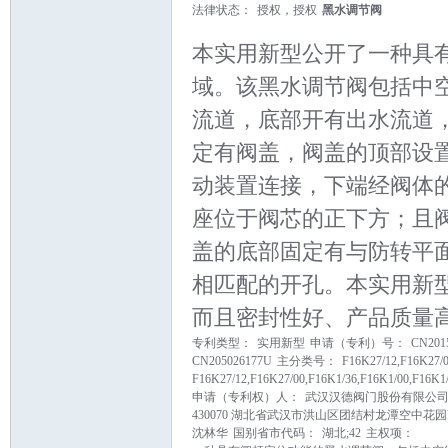
法律状态：
授权，授权
黑水调节阀
本实用新型公开了一种具
域。该黑水调节阀包括中
流道，底部开有出水流道
定有阀盖，阀盖的顶部设
动装置连接，下端经阀体
论
座位于阀芯的正下方；且
盖的底部固定有与防转平
相匹配的开孔。本实用新
而且密封性好、产品质量
专利类型：
实用新型
申请（专利）号：
CN2015
CN205026177U
主分类号：
F16K27/12,F16K27/
F16K27/12,F16K27/00,F16K1/36,F16K1/00,F16K1
坛
申请（专利权）人：
武汉汉德阀门股份有限公
430070 湖北省武汉市洪山区团结村龙潭空中花园B
沈林华
国别省市代码：
湖北;42
主权项：