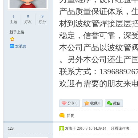
产品质量保证体系，
业
1
0
9
材到波纹管焊接层层
主题
好友
积分
新手上路
稳定，信誉可靠，深
本公司产品以波纹管
发消息
。另外本公司还生产
联系方式：1396889267
阀
欢迎有需要的朋友来
分享
0
收藏
0
微信
回复
123
发表于 2016-8-16 14:39:14
|
只看该作者
门