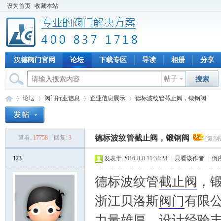
设为首页
收藏本站
汉德阀门官网
论坛
下载专区
导读
相册
分享
帖子
搜索
论坛
阀门行业信息
企业信息展示
德标波纹管截止阀，锻钢阀
德标波纹管截止阀，锻钢阀
查看:
17758
|
回复:
3
[复制
专
»
›
›
›
123
发表于 2016-8-8 11:34:23
|
只看该作者
|
倒
德标波纹管
截止阀
，
浙江贝洛斯
阀门
有限
力量雄厚，设计经验