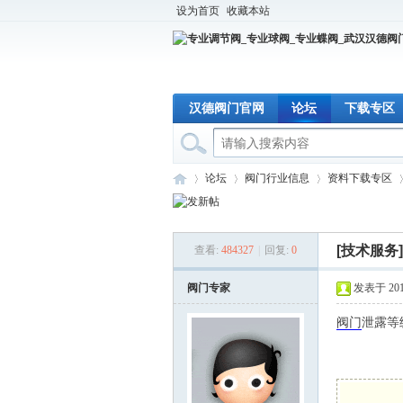
设为首页
收藏本站
汉德阀门官网
论坛
下载专区
论坛
阀门行业信息
资料下载专区
[技术服务]
查看:
484327
|
回复:
0
专
»
›
›
›
阀门专家
发表于 2015-
阀门
泄露等