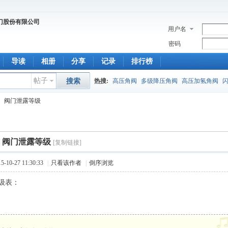
用户名
密码
导读
相册
分享
记录
排行榜
帖子
搜索
热搜:
高压角阀
多级降压角阀
高压加氢角阀
阀门泄露等级
阀门泄露等级
[复制链接]
10-27 11:30:33
|
只看该作者
|
倒序浏览
级表：