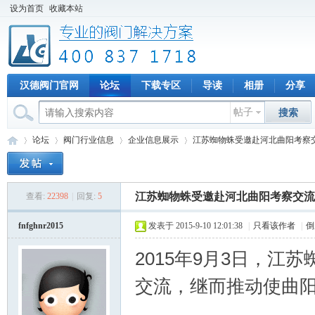
设为首页
收藏本站
汉德阀门官网
论坛
下载专区
导读
相册
分享
帖子
搜索
论坛
阀门行业信息
企业信息展示
江苏蜘物蛛受邀赴河北曲阳考察交流
江苏蜘物蛛受邀赴河北曲阳考察交流
查看:
22398
|
回复:
5
专
»
›
›
›
fnfghnr2015
发表于 2015-9-10 12:01:38
|
只看该作者
|
倒
2015年9月3日，
交流，继而推动使曲阳