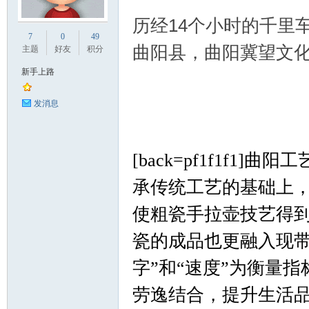
历经14个小时的千里
业
7
0
49
曲阳县，曲阳冀望文
主题
好友
积分
新手上路
发消息
[back=pf1f1f1]
曲阳工
阀
承传统工艺的基础上
使粗瓷手拉壶技艺得
瓷的成品也更融入现带
字”和“速度”为衡量
劳逸结合，提升生活品
门