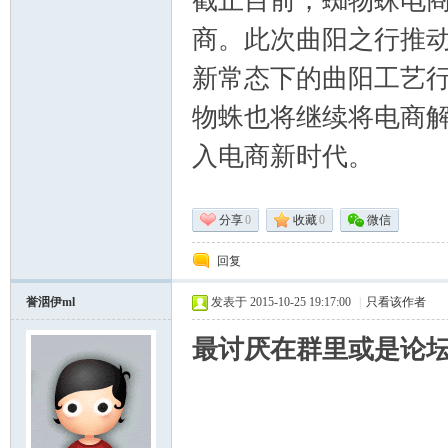
截止目前，蜘物蛛电
商。此次曲阳之行推动
术|
新常态下的曲阳工艺
物蛛也将继续将电商
入电商新时代。
分享
0
收藏
0
微信
阀
回复
誉洇伊ml
发表于 2015-10-25 19:17:00
|
只看该作者
最讨厌在群里或是论坛中
门