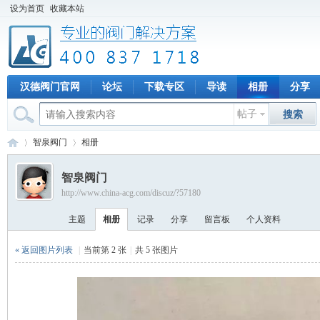
设为首页
收藏本站
汉德阀门官网
论坛
下载专区
导读
相册
分享
帖子
搜索
智泉阀门
相册
智泉阀门
http://www.china-acg.com/discuz/?57180
专
›
›
主题
相册
记录
分享
留言板
个人资料
« 返回图片列表
|
当前第 2 张
|
共 5 张图片