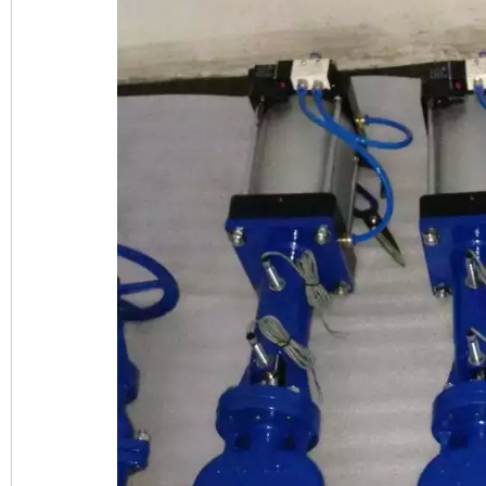
业
阀
门