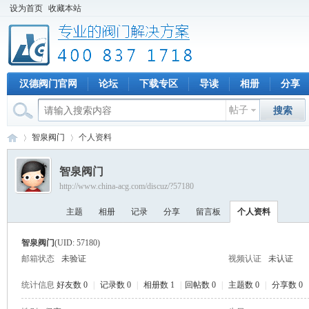
设为首页
收藏本站
汉德阀门官网
论坛
下载专区
导读
相册
分享
帖子
搜索
智泉阀门
个人资料
智泉阀门
http://www.china-acg.com/discuz/?57180
专
›
›
主题
相册
记录
分享
留言板
个人资料
智泉阀门
(UID: 57180)
邮箱状态
未验证
视频认证
未认证
统计信息
好友数 0
|
记录数 0
|
相册数 1
|
回帖数 0
|
主题数 0
|
分享数 0