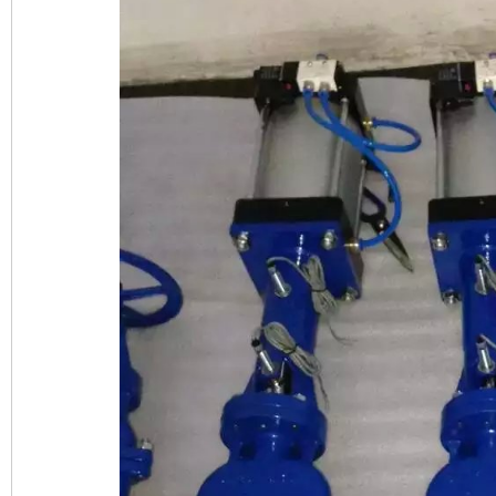
业
阀
门