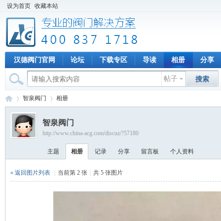
设为首页
收藏本站
汉德阀门官网
论坛
下载专区
导读
相册
分享
帖子
搜索
智泉阀门
相册
智泉阀门
http://www.china-acg.com/discuz/?57180
专
›
›
主题
相册
记录
分享
留言板
个人资料
« 返回图片列表
|
当前第 2 张
|
共 5 张图片