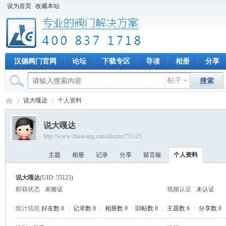
设为首页
收藏本站
汉德阀门官网
论坛
下载专区
导读
相册
分享
帖子
搜索
说大嘎达
个人资料
说大嘎达
http://www.china-acg.com/discuz/?55125
专
›
›
主题
相册
记录
分享
留言板
个人资料
说大嘎达
(UID: 55125)
邮箱状态
未验证
视频认证
未认证
统计信息
好友数 0
|
记录数 0
|
相册数 0
|
回帖数 0
|
主题数 6
|
分享数 0