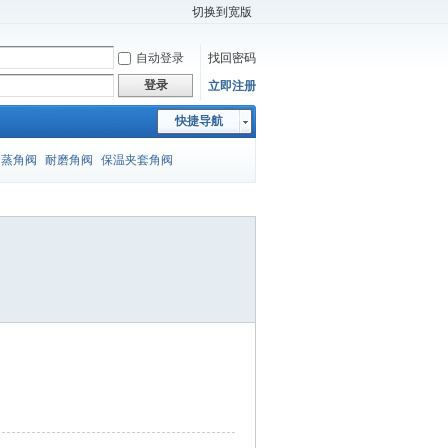
切换到宽版
自动登录
找回密码
登录
立即注册
快捷导航
闪蒸角阀
耐磨角阀
保温夹套角阀