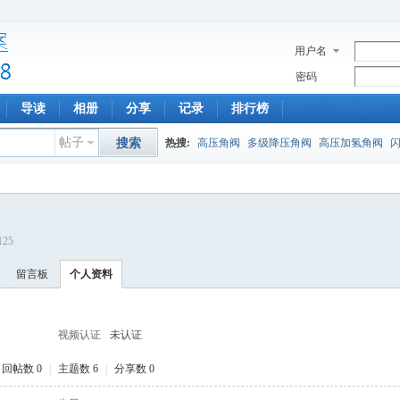
用户名
密码
导读
相册
分享
记录
排行榜
帖子
搜索
热搜:
高压角阀
多级降压角阀
高压加氢角阀
125
留言板
个人资料
视频认证
未认证
回帖数 0
|
主题数 6
|
分享数 0