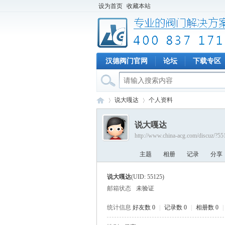
设为首页
收藏本站
汉德阀门官网
论坛
下载专区
说大嘎达
个人资料
说大嘎达
http://www.china-acg.com/discuz/?55
专
›
›
主题
相册
记录
分享
说大嘎达
(UID: 55125)
邮箱状态
未验证
统计信息
好友数 0
|
记录数 0
|
相册数 0
|