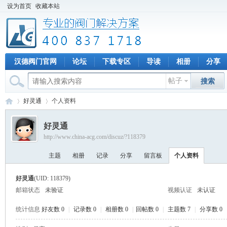
设为首页
收藏本站
汉德阀门官网
论坛
下载专区
导读
相册
分享
帖子
搜索
好灵通
个人资料
好灵通
http://www.china-acg.com/discuz/?118379
专
›
›
主题
相册
记录
分享
留言板
个人资料
好灵通
(UID: 118379)
邮箱状态
未验证
视频认证
未认证
统计信息
好友数 0
|
记录数 0
|
相册数 0
|
回帖数 0
|
主题数 7
|
分享数 0