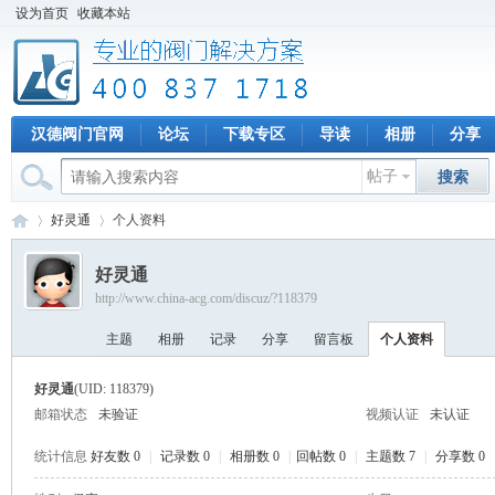
设为首页
收藏本站
汉德阀门官网
论坛
下载专区
导读
相册
分享
帖子
搜索
好灵通
个人资料
好灵通
http://www.china-acg.com/discuz/?118379
专
›
›
主题
相册
记录
分享
留言板
个人资料
好灵通
(UID: 118379)
邮箱状态
未验证
视频认证
未认证
统计信息
好友数 0
|
记录数 0
|
相册数 0
|
回帖数 0
|
主题数 7
|
分享数 0