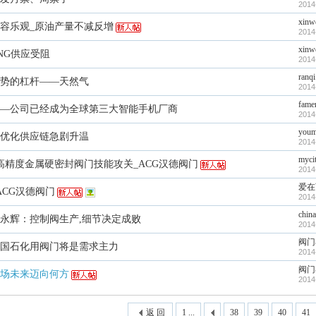
2014
xinw
容乐观_原油产量不减反增
2014
xinw
NG供应受阻
2014
ranqi
势的杠杆——天然气
2014
fame
—公司已经成为全球第三大智能手机厂商
2014
youm
优化供应链急剧升温
2014
myci
高精度金属硬密封阀门技能攻关_ACG汉德阀门
2014
爱在
ACG汉德阀门
2014
chin
永辉：控制阀生产,细节决定成败
2014
阀门
国石化用阀门将是需求主力
2014
阀门
场未来迈向何方
2014
返 回
1 ...
38
39
40
41