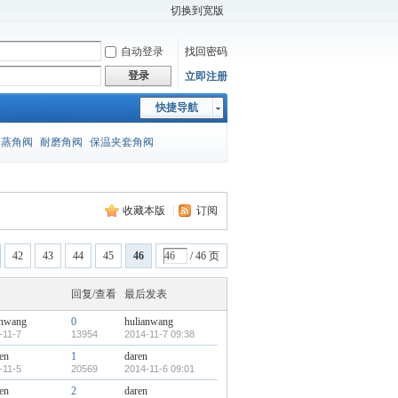
切换到宽版
自动登录
找回密码
登录
立即注册
快捷导航
闪蒸角阀
耐磨角阀
保温夹套角阀
收藏本版
|
订阅
42
43
44
45
46
/ 46 页
回复/查看
最后发表
anwang
0
hulianwang
-11-7
13954
2014-11-7 09:38
en
1
daren
-11-5
20569
2014-11-6 09:01
en
2
daren