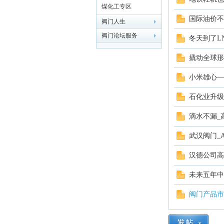
煤化工专区
业
国际油价不
阀门人生
阀门论坛服务
冬天到了L
撬动全球形
小米雄心—
石化业升级
滴水不漏_
阀
武汉阀门_
汉德公司高
未来五年中
阀门产品市
门