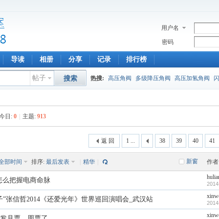
用户名
密码
导读
相册
分享
记录
排行榜
帖子
搜索
热搜:
高压角阀
多级降压角阀
高压加氢角阀
今日:
0
|
主题:
913
返 回
1 ...
38
39
40
41
新窗
全部时间
排序:
最后发表
|
精华
|
作者
huli
_怎么把握电商命脉
2014
xinw
子”张信哲2014《还爱光年》世界巡回演唱会_武汉站
2014
xinw
发月票、周票了