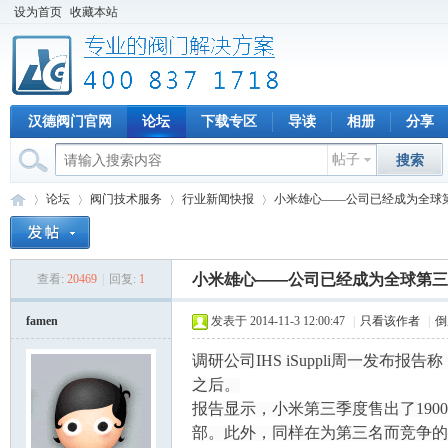
设为首页
收藏本站
汉德阀门官网
论坛
下载专区
导读
相册
分享
帖子
搜索
论坛
阀门技术服务
行业新闻快报
小米雄心——公司已经成为全球
小米雄心——公司已经成为全球第三
查看:
20469
|
回复:
1
专
»
›
›
›
famen
发表于 2014-11-3 12:00:47
|
只看该作者
|
倒
调研公司IHS iSuppli周一发
之后。
报告显示，小米第三季度售出了190
部。此外，同样在为第三名而竞争的联想