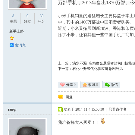
万部手机，2013年售出1870万部。
业
小米手机销量的迅猛增长主要得益于本土市场。调
8
0
30
主题
好友
积分
中，其中的1460万部被中国消费者购买。
近期，小米又拓展到新加波、香港和印度
新手上路
除了小米，还有其他一些中国手机厂商加
发消息
上一篇：
滴水不漏_高精度金属硬密封阀门技能攻
下一篇：
石化业升级优化供应链急剧升温
阀
分享
0
收藏
0
微信
回复
ranqi
发表于 2014-11-4 15:50:30
|
只看该作者
我准备搞大米买卖！！
门