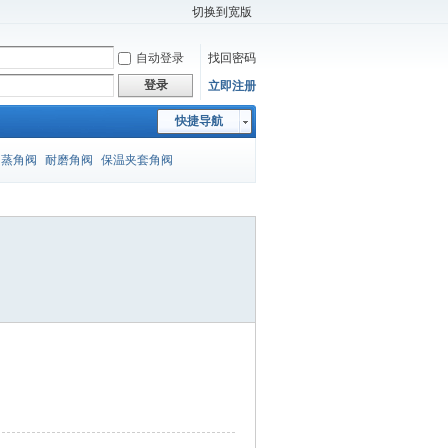
切换到宽版
自动登录
找回密码
登录
立即注册
快捷导航
闪蒸角阀
耐磨角阀
保温夹套角阀