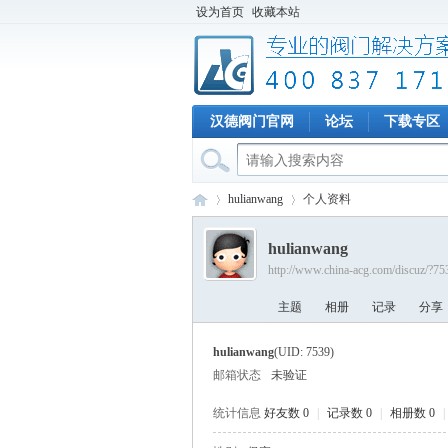
设为首页
收藏本站
汉德阀门官网
论坛
下载专区
hulianwang
个人资料
hulianwang
http://www.china-acg.com/discuz/?75
专
›
›
主题
相册
记录
分享
hulianwang
(UID: 7539)
邮箱状态
未验证
统计信息
好友数 0
|
记录数 0
|
相册数 0
|