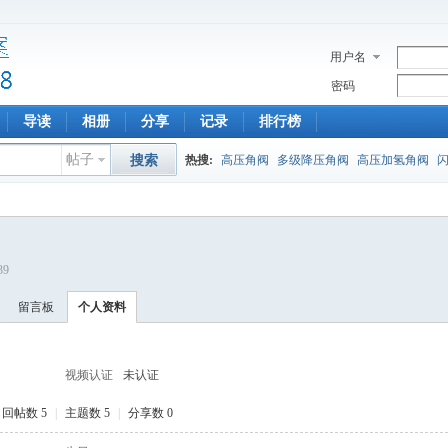
用户名
密码
导读
相册
分享
记录
排行榜
帖子
搜索
热搜:
高压角阀
多级降压角阀
高压加氢角阀
39
留言板
个人资料
视频认证
未认证
回帖数 5
|
主题数 5
|
分享数 0