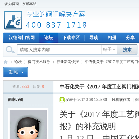
设为首页
收藏本站
汉德阀门官网
论坛
下载专区
导读
相册
分享
帖子
搜索
论坛
阀门技术服务
行业新闻快报
中石化关于《2017 年度工艺阀门框
中石化关于《2017 年度工艺阀门
查看:
8822
|
回复:
0
专
»
›
›
›
雨润万物
发表于 2017-2-20 15:53:08
|
只看该作者
|
倒
关于《2017 年度工艺
报》的补充说明
1 月 12 日，中国石