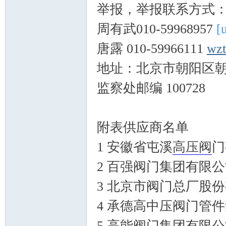
举报，举报联系方式
周有武010-59968957
[
唐露 010-59966111
wzt
地址：北京市朝阳区朝
监察处邮编 100728
论
附表供应商名单
1 安徽省屯溪
高压阀
门
2 百强阀门集团有限
3 北京市阀门总厂股
坛
4 承德高中压阀门管
5 高能阀门集团有限