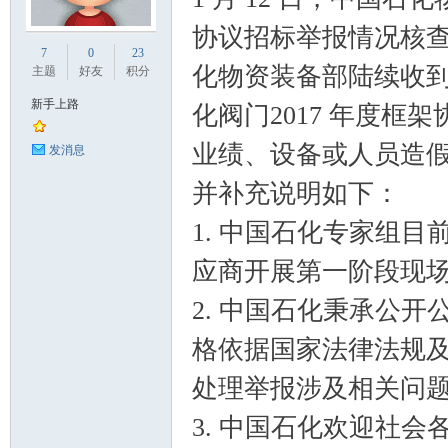
协议招标举报情况核查安
业
7
0
23
化物资装备部陆续收到
主题
好友
积分
新手上路
化阀门2017 年度
业绩、设备或人员造
发消息
并补充说明如下：
1. 中国石化专家组目
阀
应商开展第一阶段现
2. 中国石化秉承公
格依据国家法律法规
处理举报涉及相关问
3. 中国石化欢迎社
门