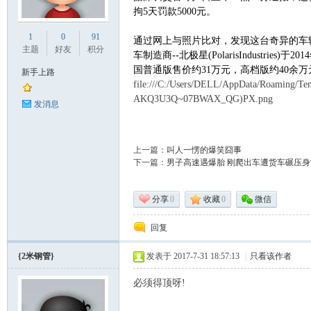
拘5天罚款5000元。
业
1
0
91
通过网上与照片比对，发现这台奇异的车辆为“
主题
好友
积分
车制造商--北极星(PolarisIndustri
国普通版售价约31万元，高档版约40余万
新手上路
file:///C:/Users/DELL/AppData/Roaming/
AKQ3U3Q~07BWAX_QG)PX.png
发消息
上一篇：
叫人一愣的爆笑囧事
下一篇：
男子高速遇爆胎 刚爬出车遭货车碾压身亡
阀
分享
0
收藏
0
微信
回复
{2米钢管}
发表于 2017-7-31 18:57:13
|
只看该作者
必须得顶呀!
门