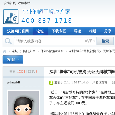
设为首页
收藏本站
汉德阀门官网
论坛
下载专区
导读
相册
分享
帖子
搜索
论坛
阀门人生
休闲&部落&灌水
深圳“壕车”司机被拘 无证无牌被罚5
深圳“壕车”司机被拘 无证无牌被罚50
查看:
15364
|
回复:
3
专
»
›
›
›
yrda2pMl
发表于 2016-1-10 17:04:53
|
只看该作者
|
倒
]
近日一辆造型奇特的深圳“壕车”在微博
车合体的“三轮车”，在美国属于摩托车
了，车主还被罚5000元。
据深圳交警1月8日上午10点38分通报