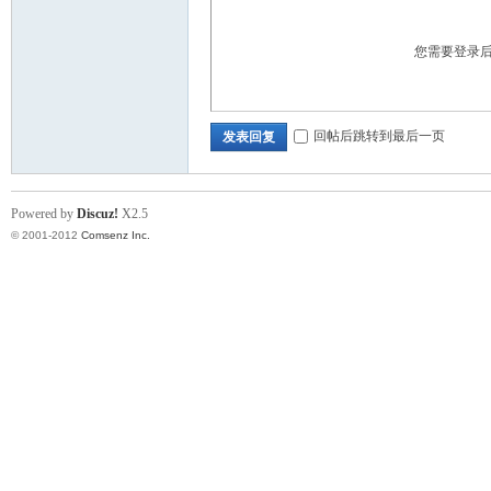
您需要登录
回帖后跳转到最后一页
发表回复
Powered by
Discuz!
X2.5
标
© 2001-2012
Comsenz Inc.
准|