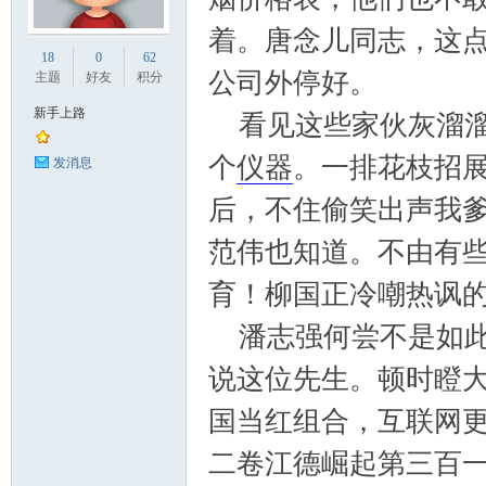
着。唐念儿同志，这
业
18
0
62
公司外停好。
主题
好友
积分
新手上路
看见这些家伙灰溜溜
个
仪器
。一排花枝招
发消息
后，不住偷笑出声我
范伟也知道。不由有
阀
育！柳国正冷嘲热讽
潘志强何尝不是如此
说这位先生。顿时瞪
国当红组合，互联网更新时间
二卷江德崛起第三百一
门