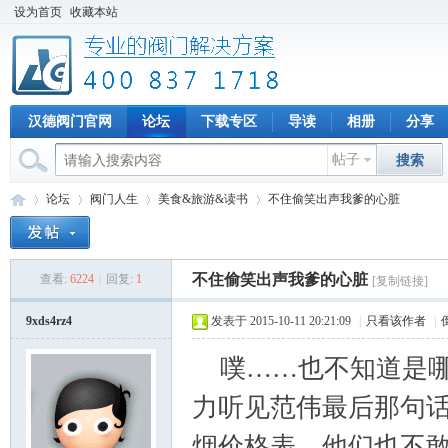
设为首页
收藏本站
汉德阀门官网
论坛
下载专区
导读
相册
分享
帖子
搜索
论坛
阀门人生
美食&旅游&读书
不住偷笑出声我爹的心脏
不住偷笑出声我爹的心脏
查看:
6224
|
回复:
1
[复制链接]
专
»
›
›
›
9xds4rz4
发表于 2015-10-11 20:21:09
|
只看该作者
|
噗……也不知道是哪
力听见范伟最后那句
烟价格表，他们也不