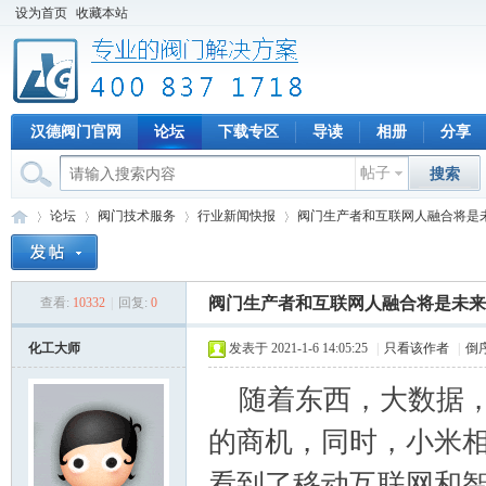
设为首页
收藏本站
汉德阀门官网
论坛
下载专区
导读
相册
分享
帖子
搜索
论坛
阀门技术服务
行业新闻快报
阀门生产者和互联网人融合将是
阀门生产者和互联网人融合将是未来
查看:
10332
|
回复:
0
专
»
›
›
›
化工大师
发表于 2021-1-6 14:05:25
|
只看该作者
|
倒
随着东西，大数据，
的商机，同时，小米
看到了移动互联网和