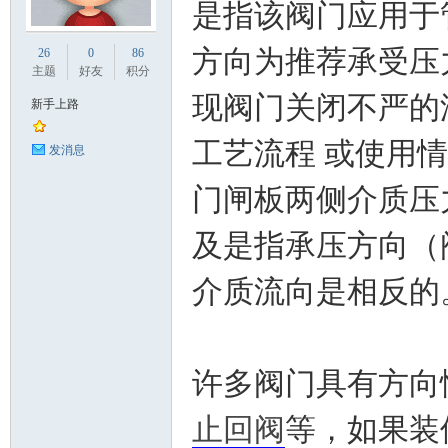
是指该阀门应用于
业
方向为推荐承受压
26
0
86
主题
好友
积分
现阀门关闭不严的
新手上路
工艺流程 或使用
发消息
门闸板两侧介质压
及是指承压方向（
阀
介质流向是相反的
许多阀门具有方向
止回阀
等，如果装
门