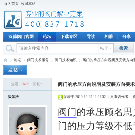
设为首页
收藏本站
汉德阀门官网
论坛
下载专区
导读
相册
分享
帖子
搜索
论坛
阀门技术服务
阀门技术知识
阀门的承压方向说明及安装方向
阀门的承压方向说明及安装方向要求
查看:
13499
|
回复:
1
专
»
›
›
›
贝尔法
发表于 2019-10-25 11:24:52
|
只看该作者
|
阀门
的承压顾名思
门的压力等级不低