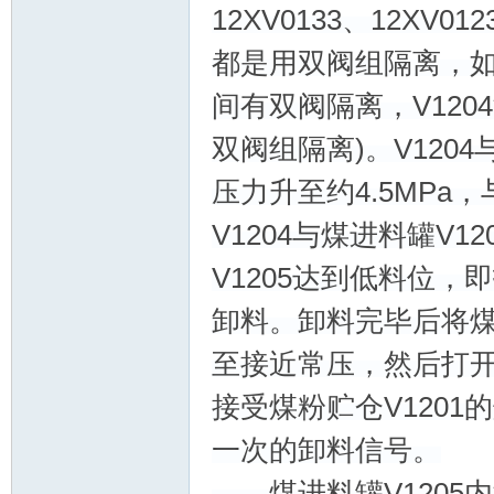
12XV0133、12X
都是用双阀组隔离，如：煤
间有双阀隔离，V1204
双阀组隔离)。V120
压力升至约4.5MPa
论
V1204与煤进料罐V
V1205达到低料位，即
卸料。卸料完毕后将煤
至接近常压，然后打开锁斗
接受煤粉贮仓V120
坛
一次的卸料信号。
煤进料罐V1205内温