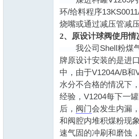
环/给料程序13KS001
烧嘴或通过减压管减压
2、原设计球阀使用情
_
我公司Shell粉煤
牌原设计安装的是进
中，由于V1204A/B
水分不合格的情况下，
经验，V1204每下一
阀
后，
阀门
会发生内漏
和阀腔内堆积煤粉现
速气固的冲刷和磨蚀，