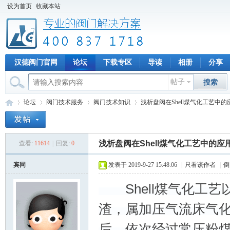
设为首页
收藏本站
汉德阀门官网
论坛
下载专区
导读
相册
分享
帖子
搜索
论坛
阀门技术服务
阀门技术知识
浅析盘阀在Shell煤气化工艺中的
浅析盘阀在Shell煤气化工艺中的应
查看:
11614
|
回复:
0
专
»
›
›
›
宾同
发表于 2019-9-27 15:48:06
|
只看该作者
|
倒
Shell煤气化工艺
渣，属加压气流床气
后，依次经过常压粉