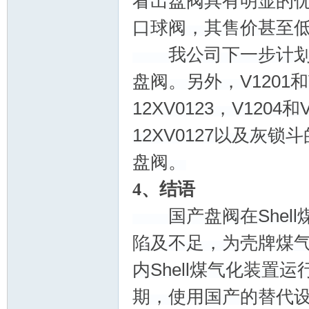
看出盘阀具有明显的
口球阀，其售价甚至低
我公司下一步计划将A系
盘阀。另外，V1201和V
阀
12XV0123，V1204
12XV0127以及灰锁斗
盘阀。
4、结语
国产盘阀在Shell煤
陷及不足，为壳牌煤
门
内Shell煤气化装
期，使用国产的替代