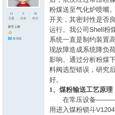
粉煤送至气化炉喷嘴
业
14
0
48
开关，其密封性是否
主题
好友
积分
新手上路
运行。我公司Shell
系统一直是制约装置
发消息
现故障造成系统降负
影响。通过分析粉煤
阀
料阀选型错误，研究
好。
1、煤粉输送工艺原理
在常压设备———煤粉
用进入煤粉锁斗V120
门