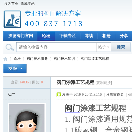
设为首页
收藏本站
汉德阀门官网
论坛
下载专区
导读
相册
分享
帖子
搜索
论坛
阀门技术服务
阀门技术知识
阀门涂漆工艺规程
阀门涂漆工艺规程
查看:
14036
|
回复:
0
[复制链接]
专
»
›
›
›
弘广
发表于 2019-9-20 11:35:16
|
只看该作者
|
倒
阀门
涂漆工艺规程
1. 阀门涂漆通用规
1.1碳素钢、合金