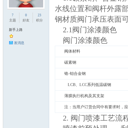
水线位置和阀杆外露
业
7
0
23
钢材质阀门承压表面
主题
好友
积分
2.1阀门涂漆颜色
新手上路
阀门涂漆颜色
发消息
阀体材料
碳素钢
阀
铬-钼合金钢
LCB、LCC系列低温碳钢
薄膜执行机构及其支架
注：当用户订货合同中有要求时，
2. 阀门喷漆工艺
门