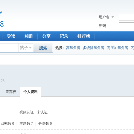
用户名
密码
导读
相册
分享
记录
排行榜
帖子
搜索
热搜:
高压角阀
多级降压角阀
高压加氢角阀
128
留言板
个人资料
视频认证
未认证
回帖数 0
|
主题数 7
|
分享数 0