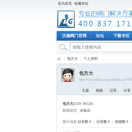
设为首页
收藏本站
汉德阀门官网
论坛
下载专区
包方大
个人资料
包方大
http://www.china-acg.com/discuz/?98
专
›
›
主题
相册
记录
分享
包方大
(UID: 98128)
邮箱状态
未验证
统计信息
好友数 0
|
记录数 0
|
相册数 0
|