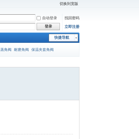
切换到宽版
自动登录
找回密码
登录
立即注册
快捷导航
闪蒸角阀
耐磨角阀
保温夹套角阀