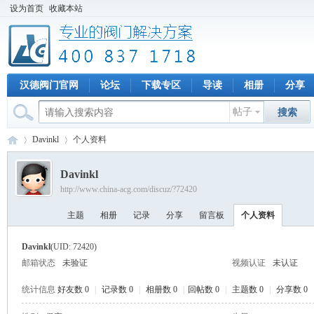
设为首页
收藏本站
汉德阀门官网
论坛
下载专区
导读
相册
分享
帖子
搜索
Davinkl
个人资料
Davinkl
http://www.china-acg.com/discuz/?72420
专
›
›
主题
相册
记录
分享
留言板
个人资料
Davinkl
(UID: 72420)
邮箱状态
未验证
视频认证
未认证
统计信息
好友数 0
|
记录数 0
|
相册数 0
|
回帖数 0
|
主题数 0
|
分享数 0