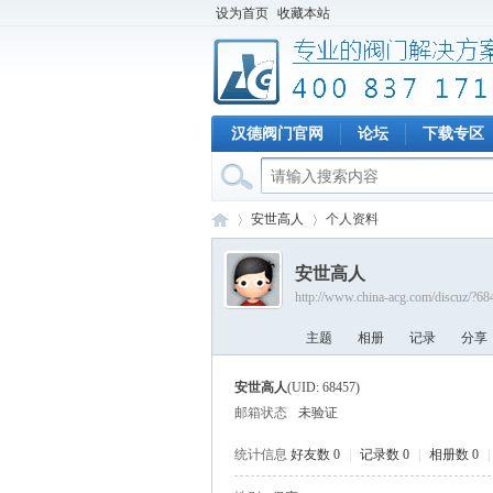
设为首页
收藏本站
汉德阀门官网
论坛
下载专区
安世高人
个人资料
安世高人
http://www.china-acg.com/discuz/?68
专
›
›
主题
相册
记录
分享
安世高人
(UID: 68457)
邮箱状态
未验证
统计信息
好友数 0
|
记录数 0
|
相册数 0
|