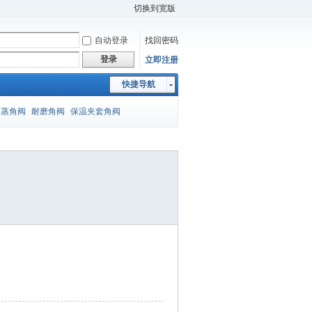
切换到宽版
自动登录
找回密码
登录
立即注册
快捷导航
闪蒸角阀
耐磨角阀
保温夹套角阀