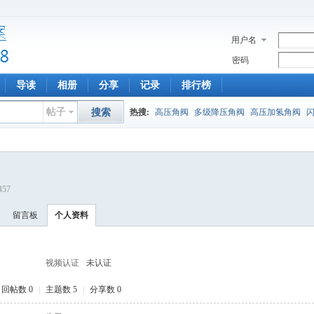
用户名
密码
导读
相册
分享
记录
排行榜
帖子
搜索
热搜:
高压角阀
多级降压角阀
高压加氢角阀
457
留言板
个人资料
视频认证
未认证
回帖数 0
|
主题数 5
|
分享数 0