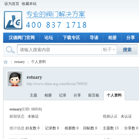
设为首页
收藏本站
汉德阀门官网
论坛
下载专区
导读
相册
分享
帖子
搜索
estuary
个人资料
estuary
http://www.china-acg.com/discuz/?66918
专
›
›
主题
相册
记录
分享
留言板
个人资料
estuary
(UID: 66918)
邮箱状态
未验证
视频认证
未认证
统计信息
好友数 0
|
记录数 0
|
相册数 0
|
回帖数 0
|
主题数 13
|
分享数 0