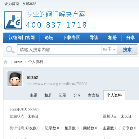
设为首页
收藏本站
汉德阀门官网
论坛
下载专区
导读
相册
分享
帖子
搜索
orzaz
个人资料
orzaz
http://www.china-acg.com/discuz/?56598
专
›
›
主题
相册
记录
分享
留言板
个人资料
orzaz
(UID: 56598)
邮箱状态
未验证
视频认证
未认证
统计信息
好友数 0
|
记录数 0
|
相册数 0
|
回帖数 0
|
主题数 1
|
分享数 0