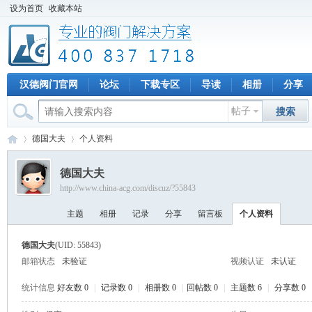
设为首页
收藏本站
汉德阀门官网
论坛
下载专区
导读
相册
分享
帖子
搜索
德国大夫
个人资料
德国大夫
http://www.china-acg.com/discuz/?55843
专
›
›
主题
相册
记录
分享
留言板
个人资料
德国大夫
(UID: 55843)
邮箱状态
未验证
视频认证
未认证
统计信息
好友数 0
|
记录数 0
|
相册数 0
|
回帖数 0
|
主题数 6
|
分享数 0