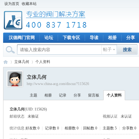
设为首页
收藏本站
汉德阀门官网
论坛
下载专区
导读
相册
分享
帖子
搜索
立体几何
个人资料
立体几何
http://www.china-acg.com/discuz/?115626
专
›
›
主题
相册
记录
分享
留言板
个人资料
立体几何
(UID: 115626)
邮箱状态
未验证
视频认证
未认证
统计信息
好友数 0
|
记录数 0
|
相册数 0
|
回帖数 0
|
主题数 5
|
分享数 0