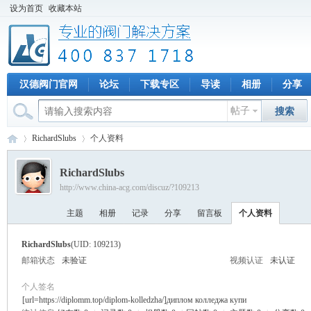
设为首页
收藏本站
汉德阀门官网
论坛
下载专区
导读
相册
分享
帖子
搜索
RichardSlubs
个人资料
RichardSlubs
http://www.china-acg.com/discuz/?109213
专
›
›
主题
相册
记录
分享
留言板
个人资料
RichardSlubs
(UID: 109213)
邮箱状态
未验证
视频认证
未认证
个人签名
[url=https://diplomm.top/diplom-kolledzha/]диплом колледжа купи