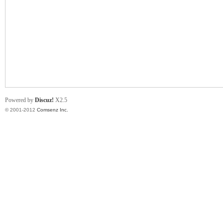
业
Powered by
Discuz!
X2.5
© 2001-2012
Comsenz Inc.
阀
门