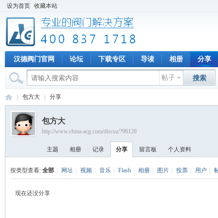
设为首页
收藏本站
汉德阀门官网
论坛
下载专区
导读
相册
分享
帖子
搜索
包方大
分享
包方大
http://www.china-acg.com/discuz/?98128
专
›
›
主题
相册
记录
分享
留言板
个人资料
按类型查看:
全部
|
网址
|
视频
|
音乐
|
Flash
|
相册
|
图片
|
投票
|
用户
|
现在还没分享