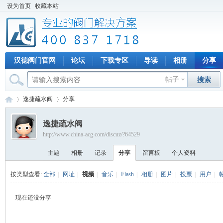
设为首页
收藏本站
汉德阀门官网
论坛
下载专区
导读
相册
分享
帖子
搜索
逸捷疏水阀
分享
逸捷疏水阀
http://www.china-acg.com/discuz/?64529
专
›
›
主题
相册
记录
分享
留言板
个人资料
按类型查看:
全部
|
网址
|
视频
|
音乐
|
Flash
|
相册
|
图片
|
投票
|
用户
|
现在还没分享