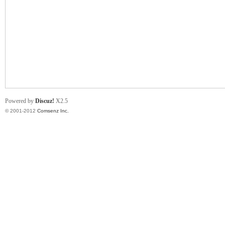
业
Powered by
Discuz!
X2.5
© 2001-2012
Comsenz Inc.
阀
门