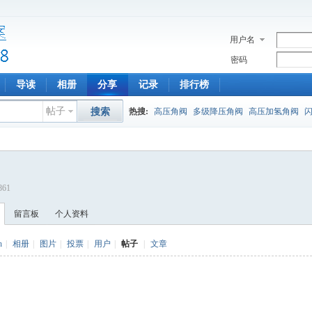
用户名
密码
导读
相册
分享
记录
排行榜
帖子
搜索
热搜:
高压角阀
多级降压角阀
高压加氢角阀
861
留言板
个人资料
h
|
相册
|
图片
|
投票
|
用户
|
帖子
|
文章