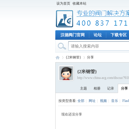
设为首页
收藏本站
汉德阀门官网
论坛
下载专区
{2米钢管}
分享
{2米钢管}
http://www.china-acg.com/discuz/?61
专
›
›
主题
相册
记录
分享
按类型查看:
全部
|
网址
|
视频
|
音乐
|
Flas
现在还没分享