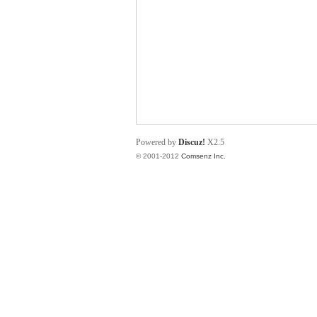
业
Powered by
Discuz!
X2.5
© 2001-2012
Comsenz Inc.
阀
门