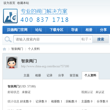
设为首页
收藏本站
汉德阀门官网
论坛
下载专区
导读
相册
分享
帖子
搜索
智泉阀门
个人资料
智泉阀门
http://www.china-acg.com/discuz/?57180
专
›
›
主题
相册
记录
分享
留言板
个人资料
智泉阀门
(UID: 57180)
邮箱状态
未验证
视频认证
未认证
统计信息
好友数 0
|
记录数 0
|
相册数 1
|
回帖数 0
|
主题数 0
|
分享数 0