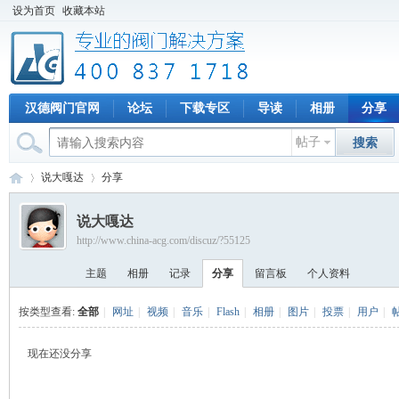
设为首页
收藏本站
汉德阀门官网
论坛
下载专区
导读
相册
分享
帖子
搜索
说大嘎达
分享
说大嘎达
http://www.china-acg.com/discuz/?55125
专
›
›
主题
相册
记录
分享
留言板
个人资料
按类型查看:
全部
|
网址
|
视频
|
音乐
|
Flash
|
相册
|
图片
|
投票
|
用户
|
现在还没分享