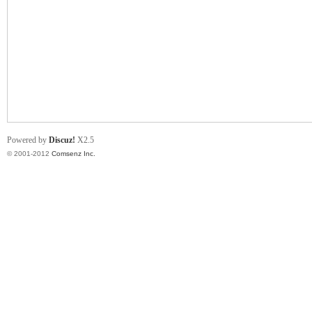
业
Powered by
Discuz!
X2.5
© 2001-2012
Comsenz Inc.
阀
门