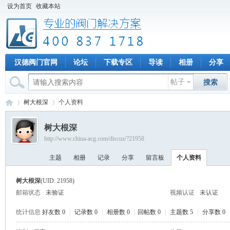
设为首页
收藏本站
汉德阀门官网
论坛
下载专区
导读
相册
分享
帖子
搜索
树大根深
个人资料
树大根深
http://www.china-acg.com/discuz/?21958
专
›
›
主题
相册
记录
分享
留言板
个人资料
树大根深
(UID: 21958)
邮箱状态
未验证
视频认证
未认证
统计信息
好友数 0
|
记录数 0
|
相册数 0
|
回帖数 0
|
主题数 5
|
分享数 0