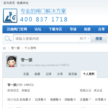
设为首页
收藏本站
汉德阀门官网
论坛
下载专区
导读
相册
分享
帖子
搜索
管一据
个人资料
管一据
http://www.china-acg.com/discuz/?148653
专
›
›
主题
相册
记录
分享
留言板
个人资料
管一据
(UID: 148653)
邮箱状态
未验证
视频认证
未认证
统计信息
好友数 0
|
记录数 0
|
相册数 0
|
回帖数 0
|
主题数 7
|
分享数 0