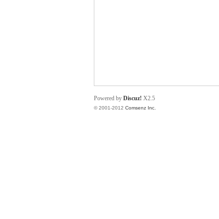
业
Powered by
Discuz!
X2.5
© 2001-2012
Comsenz Inc.
阀
门