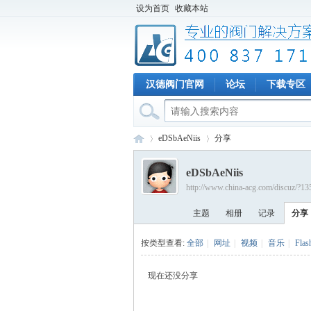
设为首页
收藏本站
汉德阀门官网
论坛
下载专区
eDSbAeNiis
分享
eDSbAeNiis
http://www.china-acg.com/discuz/?1
专
›
›
主题
相册
记录
分享
按类型查看:
全部
|
网址
|
视频
|
音乐
|
Flas
现在还没分享