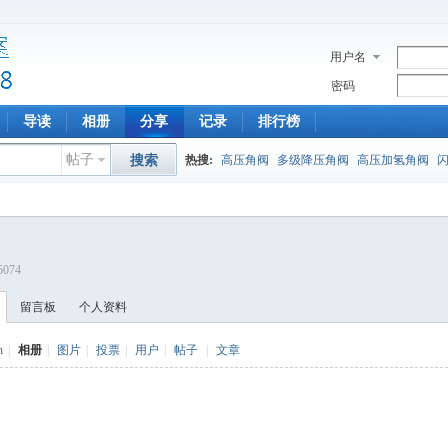
用户名
密码
导读
相册
分享
记录
排行榜
帖子
搜索
热搜:
高压角阀
多级降压角阀
高压加氢角阀
35074
留言板
个人资料
h
|
相册
|
图片
|
投票
|
用户
|
帖子
|
文章