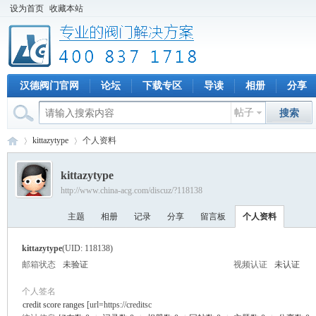
设为首页
收藏本站
汉德阀门官网
论坛
下载专区
导读
相册
分享
帖子
搜索
kittazytype
个人资料
kittazytype
http://www.china-acg.com/discuz/?118138
专
›
›
主题
相册
记录
分享
留言板
个人资料
kittazytype
(UID: 118138)
邮箱状态
未验证
视频认证
未认证
个人签名
credit score ranges
[url=https://creditsc