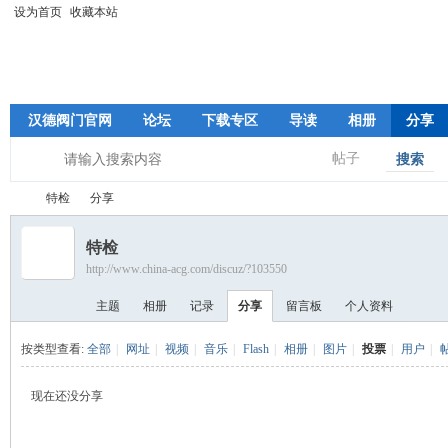
设为首页
收藏本站
汉德阀门官网
论坛
下载专区
导读
相册
分享
帖子
搜索
特检
分享
特检
http://www.china-acg.com/discuz/?103550
专
›
›
主题
相册
记录
分享
留言板
个人资料
按类型查看:
全部
|
网址
|
视频
|
音乐
|
Flash
|
相册
|
图片
|
投票
|
用户
|
现在还没分享