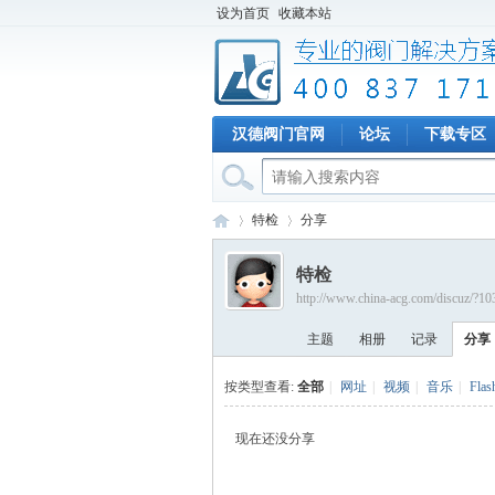
设为首页
收藏本站
汉德阀门官网
论坛
下载专区
特检
分享
特检
http://www.china-acg.com/discuz/?1
专
›
›
主题
相册
记录
分享
按类型查看:
全部
|
网址
|
视频
|
音乐
|
Flas
现在还没分享