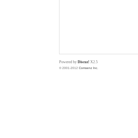
业
Powered by
Discuz!
X2.5
© 2001-2012
Comsenz Inc.
阀
门