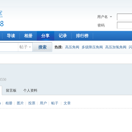
用户名
密码
导读
相册
分享
记录
排行榜
帖子
搜索
热搜:
高压角阀
多级降压角阀
高压加氢角阀
03550
留言板
个人资料
h
|
相册
|
图片
|
投票
|
用户
|
帖子
|
文章