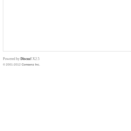
业
Powered by
Discuz!
X2.5
© 2001-2012
Comsenz Inc.
阀
门