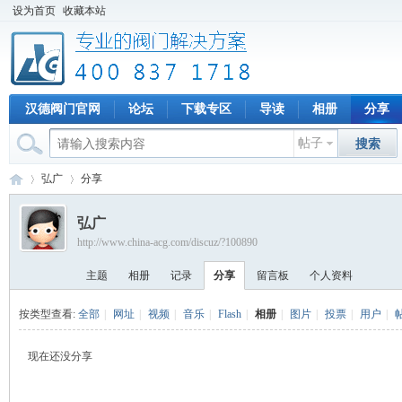
设为首页
收藏本站
汉德阀门官网
论坛
下载专区
导读
相册
分享
帖子
搜索
弘广
分享
弘广
http://www.china-acg.com/discuz/?100890
专
›
›
主题
相册
记录
分享
留言板
个人资料
按类型查看:
全部
|
网址
|
视频
|
音乐
|
Flash
|
相册
|
图片
|
投票
|
用户
|
现在还没分享