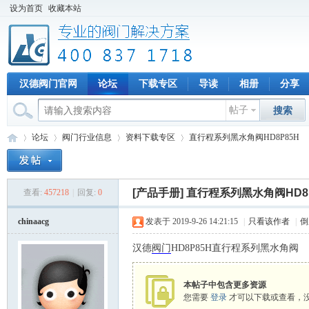
设为首页
收藏本站
汉德阀门官网
论坛
下载专区
导读
相册
分享
帖子
搜索
论坛
阀门行业信息
资料下载专区
直行程系列黑水角阀HD8P85H
[产品手册]
直行程系列黑水角阀HD8P
查看:
457218
|
回复:
0
专
»
›
›
›
chinaacg
发表于 2019-9-26 14:21:15
|
只看该作者
|
倒
汉德
阀门
HD8P85H直行程系列黑水角阀
本帖子中包含更多资源
您需要
登录
才可以下载或查看，