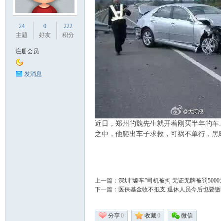
业
24
0
222
主题
好友
积分
注册会员
发消息
阀
近日，郑州的魏先生就开着刚买半年的车
之中，他爬出车子求救，可祸不单行，黑
上一篇：
深圳“壕车”司机被拘 无证无牌被罚5000
下一篇：
医保基金收不抵支 退休人员今后也要
门
分享
0
收藏
0
微信