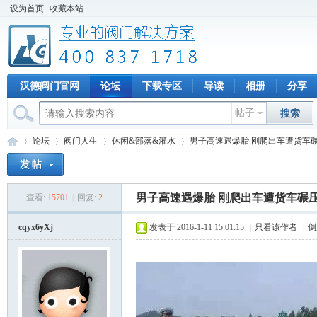
设为首页
收藏本站
汉德阀门官网
论坛
下载专区
导读
相册
分享
帖子
搜索
论坛
阀门人生
休闲&部落&灌水
男子高速遇爆胎 刚爬出车遭货车碾
男子高速遇爆胎 刚爬出车遭货车碾压
查看:
15701
|
回复:
2
专
»
›
›
›
cqyx6yXj
发表于 2016-1-11 15:01:15
|
只看该作者
|
倒