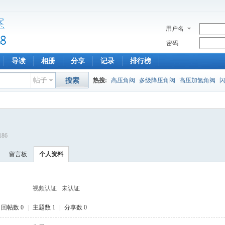
用户名
密码
导读
相册
分享
记录
排行榜
帖子
搜索
热搜:
高压角阀
多级降压角阀
高压加氢角阀
186
留言板
个人资料
视频认证
未认证
回帖数 0
|
主题数 1
|
分享数 0