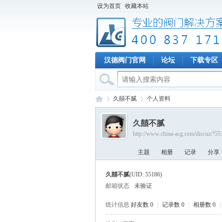
设为首页
收藏本站
汉德阀门官网
论坛
下载专区
久囍不腻
个人资料
久囍不腻
http://www.china-acg.com/discuz/?55
专
›
›
主题
相册
记录
分享
久囍不腻
(UID: 55186)
邮箱状态
未验证
统计信息
好友数 0
|
记录数 0
|
相册数 0
|