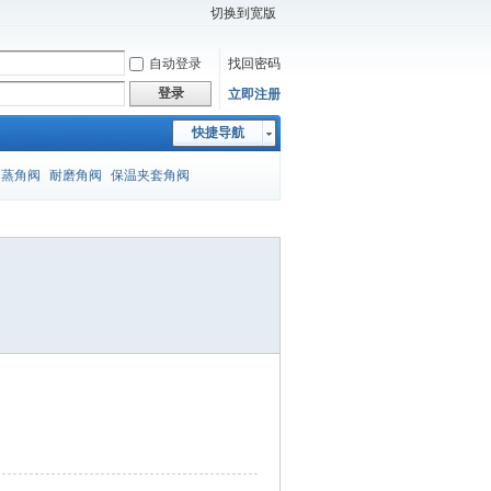
切换到宽版
自动登录
找回密码
登录
立即注册
快捷导航
闪蒸角阀
耐磨角阀
保温夹套角阀