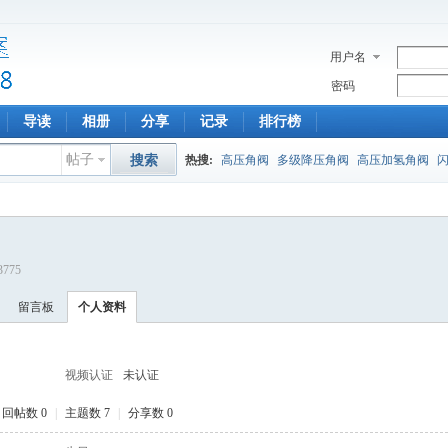
用户名
密码
导读
相册
分享
记录
排行榜
帖子
搜索
热搜:
高压角阀
多级降压角阀
高压加氢角阀
13775
留言板
个人资料
视频认证
未认证
回帖数 0
|
主题数 7
|
分享数 0