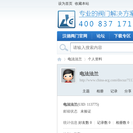
设为首页
收藏本站
汉德阀门官网
论坛
下载专区
电法法兰
个人资料
电法法兰
http://www.china-acg.com/discuz/?1
专
›
›
主题
相册
记录
分享
电法法兰
(UID: 113775)
邮箱状态
未验证
统计信息
好友数 0
|
记录数 0
|
相册数 0
|