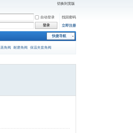
切换到宽版
自动登录
找回密码
登录
立即注册
快捷导航
闪蒸角阀
耐磨角阀
保温夹套角阀